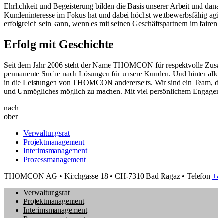
Ehrlichkeit und Begeisterung bilden die Basis unserer Arbeit und dan
Kundeninteresse im Fokus hat und dabei höchst wettbewerbsfähig agi
erfolgreich sein kann, wenn es mit seinen Geschäftspartnern im fairen
Erfolg mit Geschichte
Seit dem Jahr 2006 steht der Name THOMCON für respektvolle Zusamme
permanente Suche nach Lösungen für unsere Kunden. Und hinter allen P
in die Leistungen von THOMCON andererseits. Wir sind ein Team, das 
und Unmögliches möglich zu machen. Mit viel persönlichem Engageme
nach
oben
Verwaltungsrat
Projektmanagement
Interimsmanagement
Prozessmanagement
THOMCON AG
•
Kirchgasse 18
•
CH-7310 Bad Ragaz
•
Telefon
+
Verwaltungsrat
Projektmanagement
Interimsmanagement