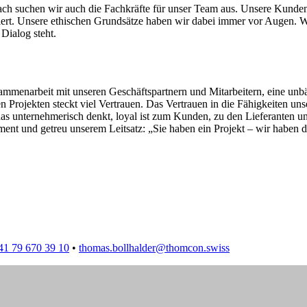
ach suchen wir auch die Fachkräfte für unser Team aus. Unsere Kunden k
ert. Unsere ethischen Grundsätze haben wir dabei immer vor Augen. Wi
 Dialog steht.
narbeit mit unseren Geschäftspartnern und Mitarbeitern, eine unbänd
rojekten steckt viel Vertrauen. Das Vertrauen in die Fähigkeiten unse
unternehmerisch denkt, loyal ist zum Kunden, zu den Lieferanten und z
nt und getreu unserem Leitsatz: „Sie haben ein Projekt – wir haben 
41 79 670 39 10
•
thomas.bollhalder@thomcon.swiss