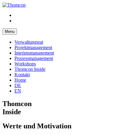
Menu
Verwaltungsrat
Projektmanagement
Interimsmanagement
Prozessmanagement
Workshops
Thomcon Inside
Kontakt
Home
DE
EN
Thomcon
Inside
Werte und Motivation